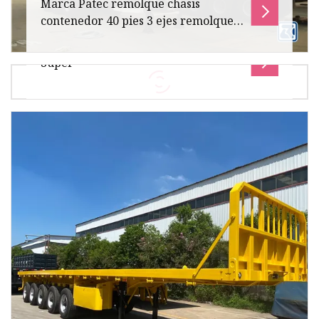
Marca Patec remolque chasis
contenedor 40 pies 3 ejes remolque
esqueleto 40 toneladas 50 toneladas
contenedor esqueleto
Súper
semirremolque para el transporte de
Descripción general Tamaño del paquete
contenedores
1240,00 cm * 255,00 cm * 155,00 cm Peso bruto
del paquete 5000,000 kg Remolque es
Tamaño del paquete 850,00 cm * 235,00 cm *
245,00 cm Peso bruto del paquete 8500,000 kg
El camión de succión de aguas r