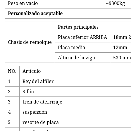
Peso en vacío
~9300kg
Personalizado aceptable
Partes principales
Placa inferior ARRIBA
18mm 
Chasis de remolque
Placa media
12mm
Altura de la viga
530 m
NO.
Artículo
1
Rey del alfiler
2
Sillín
3
tren de aterrizaje
4
suspensión
5
resorte de placa