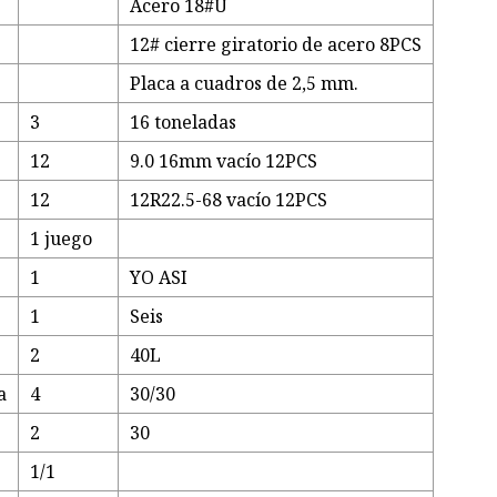
Acero 18#U
12# cierre giratorio de acero 8PCS
Placa a cuadros de 2,5 mm.
3
16 toneladas
12
9.0 16mm vacío 12PCS
12
12R22.5-68 vacío 12PCS
1 juego
1
YO ASI
1
Seis
2
40L
a
4
30/30
2
30
1/1