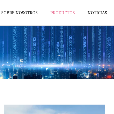
SOBRE NOSOTROS
PRODUCTOS
NOTICIAS
Vehículo de saneamiento
Remolque de
camión/semirremolque
Camión de agua
Remolque volcado
Camión barredor
Camión de la basura
Remolque con barra de tracci
Semirremolque de estaca
Semirremolque de plataforma