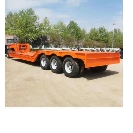
baja
Camión de succión de aguas
residuales
Semirremolque esqueleto
Semirremolque de plataforma
plana