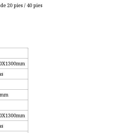
 20 pies / 40 pies
50X1300mm
as
0mm
50X1300mm
as