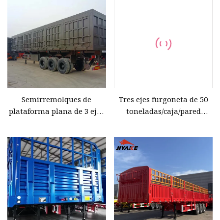
camión de carga utilitario
semirremolque con
bloqueo de contenedor
Semirremolques de
Tres ejes furgoneta de 50
plataforma plana de 3 ejes
toneladas/caja/pared
para transporte de
lateral/valla/camión
contenedores,
semirremolque para
semirremolques de
transporte de
plataforma plana para la
animales/ganado/cerveza
venta