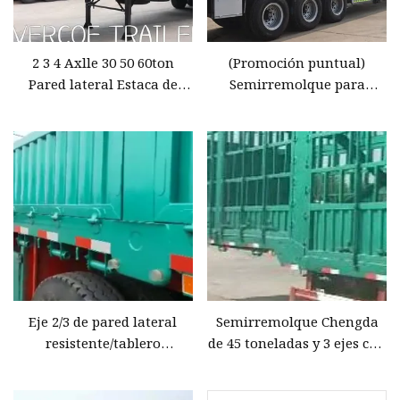
2 3 4 Axlle 30 50 60ton
(Promoción puntual)
Pared lateral Estaca de
Semirremolque para
ganado Transporte a
camión de almacén de
granel de servicio pesado
carga con valla de estaca
Semirremolque
de 3 ejes y 60 toneladas de
semirremolque de carga
China Remolque para
cerrado con valla
transporte de animales de
ganado/ganado/vacas/cerdos/
de corral a la venta en
Sudán
Eje 2/3 de pared lateral
Semirremolque Chengda
resistente/tablero
de 45 toneladas y 3 ejes con
lateral/lado
estaca de valla, camiones
abatible/valla/estaca
Unility de carga