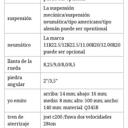
La suspensión
mecánica/suspensión
suspensión
neumática/tipo americano/tipo
alemán puede ser opentional
La marca
neumático
11R22.5/12R22.5/11.00R20/12.00R20
puede ser opcional
llanta de la
8,25/9,0/8,0/8,5
rueda
piedra
2"/3,5"
angular
arriba: 14 mm; abajo: 16 mm;
yo emito
medio: 8 mm; alto: 500 mm; ancho:
140 mm: material: Q345B
tren de
jost c200 /fuwa dos velocidades
aterrizaje
28ton