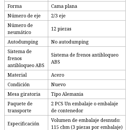
Forma
Cama plana
Número de eje
2/3 eje
Número de
12 piezas
neumático
Autodumping
No autodumping
Sistema de
Sistema de frenos antibloqueo
frenos
ABS
antibloqueo ABS
Material
Acero
Condición
Nuevo
Mesa giratoria
Tipo Alemania
Paquete de
2 PCS Un embalaje o embalaje
transporte
de contenedor
Volumen de embalaje desnudo:
Especificación
115 cbm (3 piezas por embalaje)