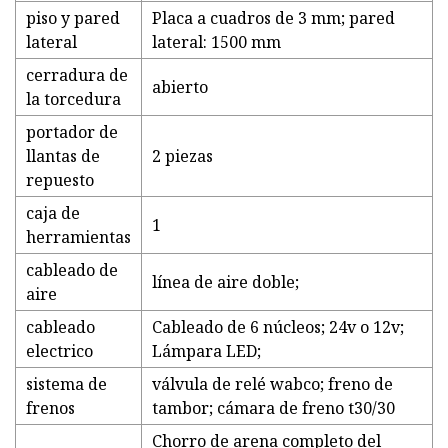
piso y pared
Placa a cuadros de 3 mm; pared
lateral
lateral: 1500 mm
cerradura de
abierto
la torcedura
portador de
llantas de
2 piezas
repuesto
caja de
1
herramientas
cableado de
línea de aire doble;
aire
cableado
Cableado de 6 núcleos; 24v o 12v;
electrico
Lámpara LED;
sistema de
válvula de relé wabco; freno de
frenos
tambor; cámara de freno t30/30
Chorro de arena completo del