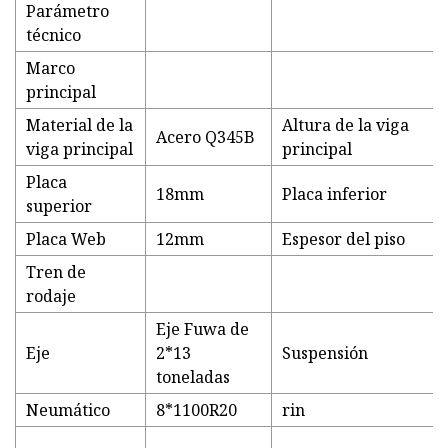
Parámetro
técnico
Marco
principal
Material de la
Altura de la viga
Acero Q345B
viga principal
principal
Placa
18mm
Placa inferior
superior
Placa Web
12mm
Espesor del piso
Tren de
rodaje
Eje Fuwa de
Eje
2*13
Suspensión
toneladas
Neumático
8*1100R20
rin