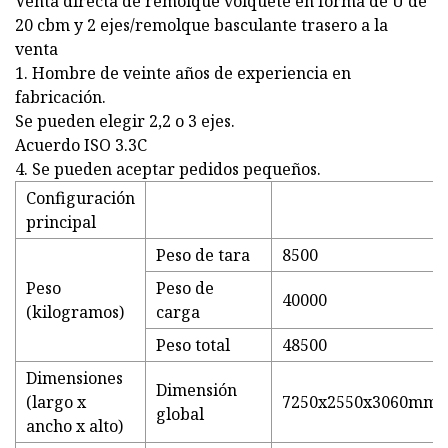
Venta directa de remolque volquete en forma de U de
20 cbm y 2 ejes/remolque basculante trasero a la
venta
1. Hombre de veinte años de experiencia en
fabricación.
Se pueden elegir 2,2 o 3 ejes.
Acuerdo ISO 3.3C
4. Se pueden aceptar pedidos pequeños.
Configuración
principal
Peso de tara
8500
Peso
Peso de
40000
(kilogramos)
carga
Peso total
48500
Dimensiones
Dimensión
(largo x
7250x2550x3060mm
global
ancho x alto)