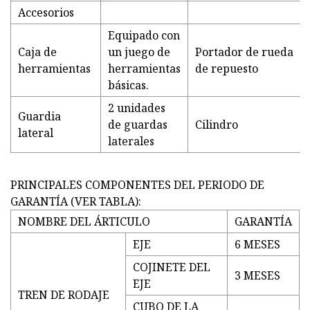
Accesorios
Equipado con
Caja de
un juego de
Portador de rueda
herramientas
herramientas
de repuesto
básicas.
2 unidades
Guardia
de guardas
Cilindro
lateral
laterales
PRINCIPALES COMPONENTES DEL PERIODO DE
GARANTÍA (VER TABLA):
NOMBRE DEL ÁRTICULO
GARANTÍA
EJE
6 MESES
COJINETE DEL
3 MESES
EJE
TREN DE RODAJE
CUBO DE LA