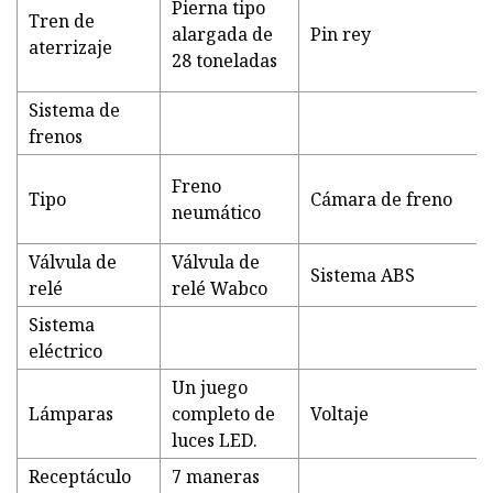
Pierna tipo
Tren de
alargada de
Pin rey
aterrizaje
28 toneladas
Sistema de
frenos
Freno
Tipo
Cámara de freno
neumático
Válvula de
Válvula de
Sistema ABS
relé
relé Wabco
Sistema
eléctrico
Un juego
Lámparas
completo de
Voltaje
luces LED.
Receptáculo
7 maneras