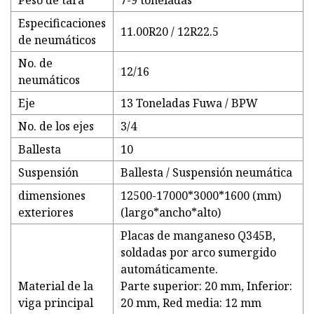
Peso de tara
7-9 toneladas
Especificaciones
11.00R20 / 12R22.5
de neumáticos
No. de
12/16
neumáticos
Eje
13 Toneladas Fuwa / BPW
No. de los ejes
3/4
Ballesta
10
Suspensión
Ballesta / Suspensión neumática
dimensiones
12500-17000*3000*1600 (mm)
exteriores
(largo*ancho*alto)
Placas de manganeso Q345B,
soldadas por arco sumergido
automáticamente.
Material de la
Parte superior: 20 mm, Inferior:
viga principal
20 mm, Red media: 12 mm