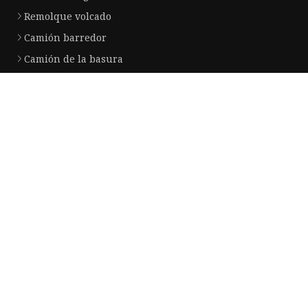
Remolque volcado
Camión barredor
Camión de la basura
Remolque con barra de tracción
Semirremolque de estaca
Semirremolque de plataforma baja
Camión de succión de aguas residuales
Empresa socia
Copyright © es.yuanyongxin.com, Todos los derechos reservados.
Privacy
Policy
Correo electrónico
ailsa@yuanyongxin.com