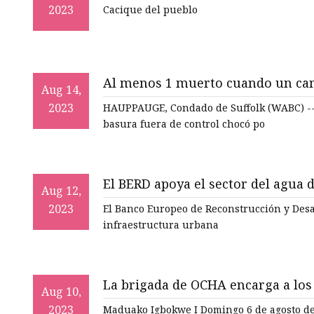
2023
Cacique del pueblo
Al menos 1 muerto cuando un cam
Aug 14,
escolar y los autos se detuvieron
2023
HAUPPAUGE, Condado de Suffolk (WABC) -
Suffolk
basura fuera de control chocó po
El BERD apoya el sector del agua
Aug 12,
2023
El Banco Europeo de Reconstrucción y Desar
infraestructura urbana
La brigada de OCHA encarga a los
Aug 10,
funcionamiento mantener limpi
2023
Maduako Igbokwe I Domingo 6 de agosto de