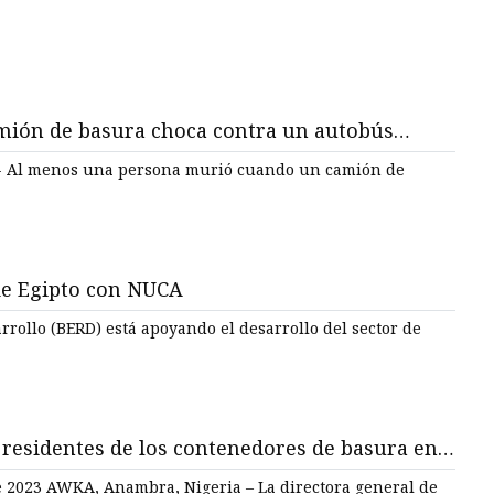
ión de basura choca contra un autobús
 en un semáforo en rojo en el condado de
- Al menos una persona murió cuando un camión de
 de Egipto con NUCA
rollo (BERD) está apoyando el desarrollo del sector de
 residentes de los contenedores de basura en
a Anambra
 2023 AWKA, Anambra, Nigeria – La directora general de