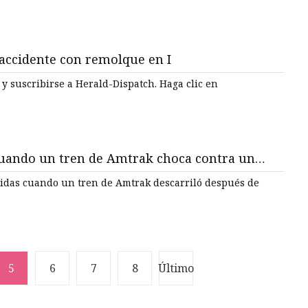
 accidente con remolque en I
ibirse a Herald-Dispatch. Haga clic en
cuando un tren de Amtrak choca contra un
idas cuando un tren de Amtrak descarriló después de
5
6
7
8
Último