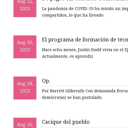
Aug 22,
baja
viajes compartidos en medio de 
2023
La pandemia de COVID-19 ha tenido un impac
compartidos, lo que ha llevado
Camión de succión de aguas
residuales
Semirremolque esqueleto
El programa de formación de técni
Aug 20,
Semirremolque de plataforma
líderes
2023
Hace ocho meses, Justin Dodd vivía en el Ej
plana
Actualmente, es aprendiz
Op.
Aug 18,
2023
Por Barrett Gilbreath Con demasiada frecue
demócratas) se han postulado
Cacique del pueblo
Aug 16,