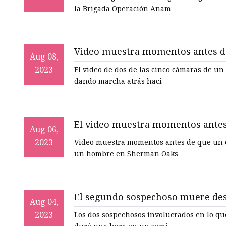
la Brigada Operación Anam
Video muestra momentos antes de
Aug 08,
atropellara a un hombre
2023
El video de dos de las cinco cámaras de u
dando marcha atrás haci
El video muestra momentos antes
Aug 06,
atropellara y matara a un hombr
2023
Video muestra momentos antes de que un c
un hombre en Sherman Oaks
El segundo sospechoso muere des
Aug 04,
robadas cerca de Dayton
2023
Los dos sospechosos involucrados en lo que