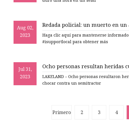
duró una hora en un semi
Redada policial: un muerto en un
Aug 02,
2023
Haga clic aquí para mantenerse informado y suscr
#isupportlocal para obtener más
Ocho personas resultan heridas 
Jul 31,
tractor
2023
LAKELAND – Ocho personas resultaron her
chocar contra un semitractor
Primero
2
3
4