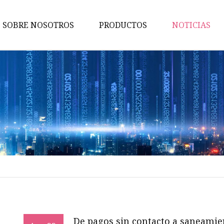
SOBRE NOSOTROS
PRODUCTOS
NOTICIAS
Vehículo de saneamiento
Remolque de
camión/semirremolque
Camión de agua
Remolque volcado
Camión barredor
Camión de la basura
Remolque con barra de tracci
Semirremolque de estaca
Semirremolque de plataforma
De pagos sin contacto a saneamie