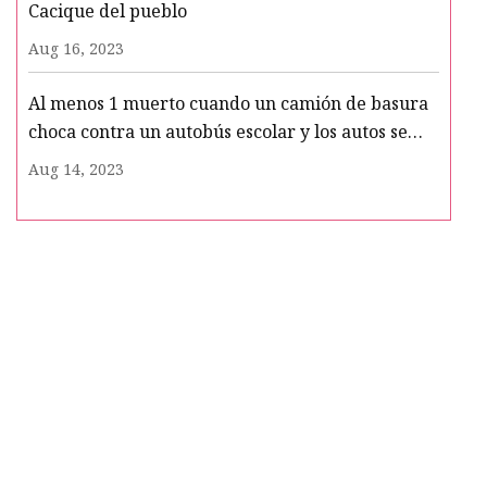
Cacique del pueblo
Aug 16, 2023
Al menos 1 muerto cuando un camión de basura
choca contra un autobús escolar y los autos se
detuvieron en un semáforo en rojo en el condado
Aug 14, 2023
de Suffolk