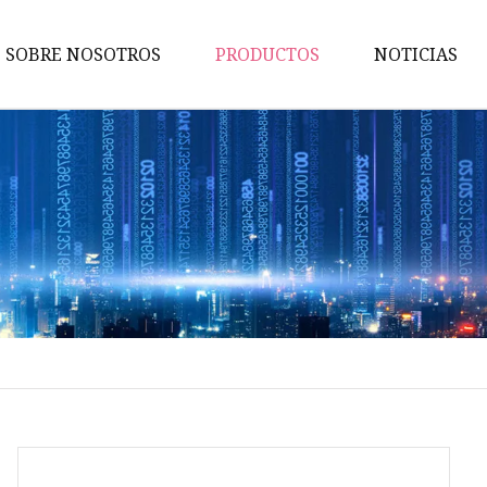
SOBRE NOSOTROS
PRODUCTOS
NOTICIAS
Vehículo de saneamiento
Remolque de
camión/semirremolque
Camión de agua
Remolque volcado
Camión barredor
Camión de la basura
Remolque con barra de tracci
Semirremolque de estaca
Semirremolque de plataforma