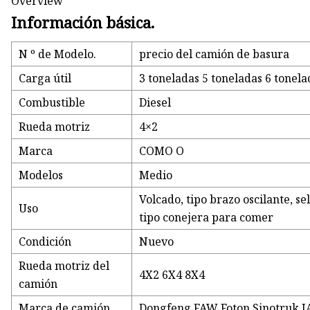
Overview
Información básica.
N º de Modelo.
precio del camión de basura
Carga útil
3 toneladas 5 toneladas 6 tonela
Combustible
Diesel
Rueda motriz
4×2
Marca
COMO O
Modelos
Medio
Volcado, tipo brazo oscilante, se
Uso
tipo conejera para comer
Condición
Nuevo
Rueda motriz del
4X2 6X4 8X4
camión
Marca de camión
Dongfeng FAW Foton Sinotruk J