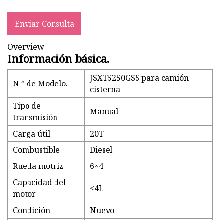
Enviar Consulta
Overview
Información básica.
JSXT5250GSS para camión
N º de Modelo.
cisterna
Tipo de
Manual
transmisión
Carga útil
20T
Combustible
Diesel
Rueda motriz
6×4
Capacidad del
<4L
motor
Condición
Nuevo