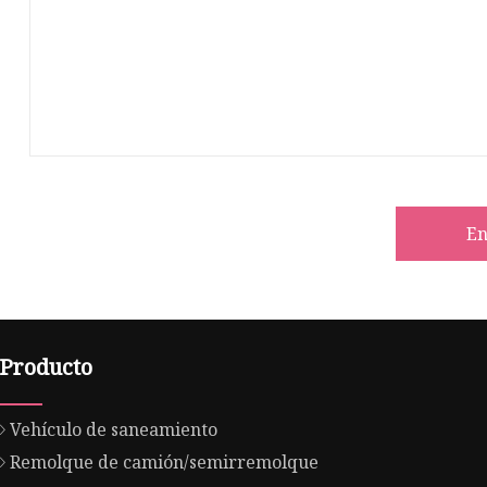
En
Producto
Vehículo de saneamiento
Remolque de camión/semirremolque