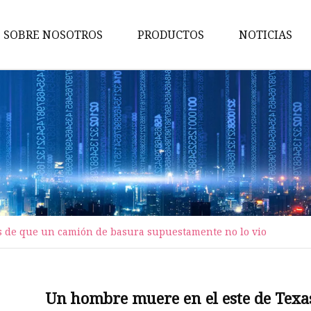
SOBRE NOSOTROS
PRODUCTOS
NOTICIAS
Vehículo de saneamiento
Remolque de
camión/semirremolque
Camión de agua
Remolque volcado
Camión barredor
Camión de la basura
 de que un camión de basura supuestamente no lo vio
Remolque con barra de tracci
Semirremolque de estaca
Un hombre muere en el este de Texa
Semirremolque de plataforma