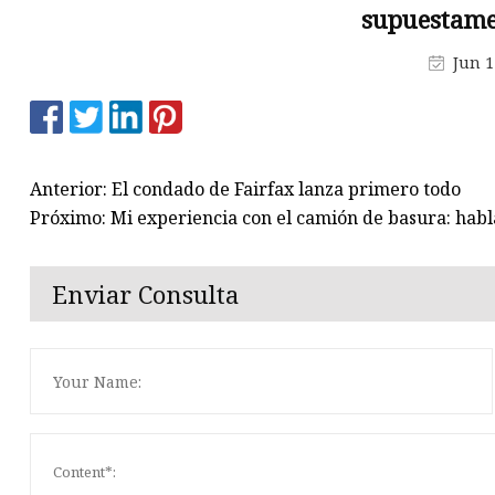
supuestame
baja
Camión de succión de aguas
Jun 1
residuales
Semirremolque esqueleto
Semirremolque de plataforma
Anterior: El condado de Fairfax lanza primero todo
plana
Próximo: Mi experiencia con el camión de basura: habla
Enviar Consulta