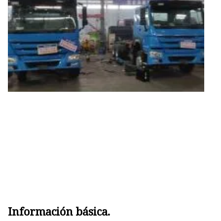
baja
Camión de succión de aguas
residuales
Semirremolque esqueleto
Semirremolque de plataforma
plana
Información básica.