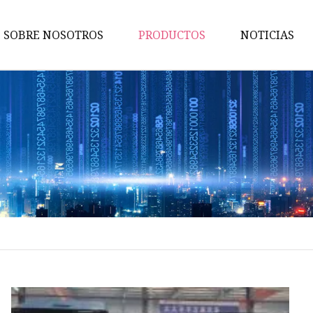
SOBRE NOSOTROS
PRODUCTOS
NOTICIAS
Vehículo de saneamiento
Remolque de
camión/semirremolque
Camión de agua
Remolque volcado
Camión barredor
Camión de la basura
Remolque con barra de tracci
Semirremolque de estaca
Semirremolque de plataforma