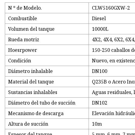
N º de Modelo.
CLW5160GXW-2
Combustible
Diesel
Volumen del tanque
10000L
Rueda motriz
4X2, 4X4, 6X2, 6X4
Hoesrpower
150-250 caballos d
Condición
Nuevo, en existenc
Diámetro inhalable
DN100
Material del tanque
Q235B o Acero Ino
Sustancias inhalables
Aguas residuales, l
Diámetro del tubo de succión
DN102
Mecanismo de descarga
Elevación hidráuli
Altura de succión
10m
Espesor del tanque
5 mm, 6 mm, 7 mm