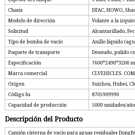
Chasis
DFAC, HOWO, Shacm
Modelo de dirección
Volante a la izqui
Solicitud
Alcantarillado, Fe
Tipo de bomba de vacío
Anillo líquido (agu
Paquete de transporte
Desnudo, pulido c
Especificación
7600*2490*3200 m
Marca comercial
CLVEHICLES. CO
Origen
Suizhou, Hubei, C
Código hs
8705909990
Capacidad de producción
5000 unidades/añ
Descripción del Producto
Camión cisterna de vacío para aguas residuales Dongf