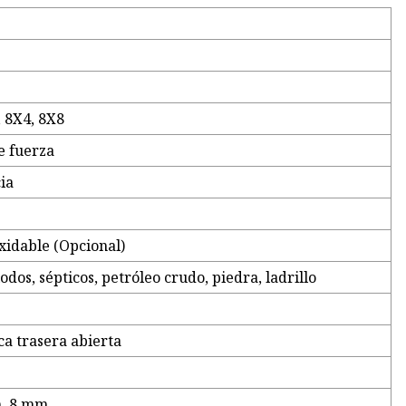
, 8X4, 8X8
e fuerza
ia
xidable (Opcional)
odos, sépticos, petróleo crudo, piedra, ladrillo
ca trasera abierta
, 8 mm