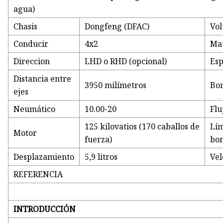
agua)
Chasis
Dongfeng (DFAC)
Vol
Conducir
4x2
Mat
Direccion
LHD o RHD (opcional)
Esp
Distancia entre
3950 milímetros
Bo
ejes
Neumático
10.00-20
Flu
125 kilovatios (170 caballos de
Lím
Motor
fuerza)
bo
Desplazamiento
5,9 litros
Vel
REFERENCIA
INTRODUCCIÓN