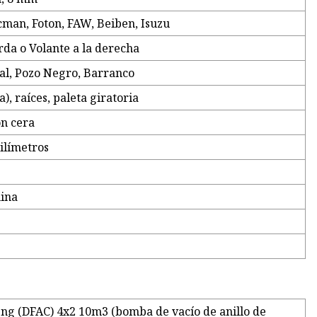
an, Foton, FAW, Beiben, Isuzu
erda o Volante a la derecha
cal, Pozo Negro, Barranco
a), raíces, paleta giratoria
on cera
ilímetros
M
hina
o
eng (DFAC) 4x2 10m3 (bomba de vacío de anillo de