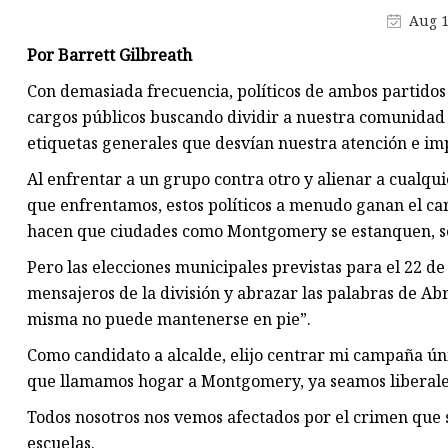
baja
Aug 1
Camión de succión de aguas
Por Barrett Gilbreath
residuales
Con demasiada frecuencia, políticos de ambos partidos
Semirremolque esqueleto
cargos públicos buscando dividir a nuestra comunidad 
etiquetas generales que desvían nuestra atención e im
Semirremolque de plataforma
plana
Al enfrentar a un grupo contra otro y alienar a cualqu
que enfrentamos, estos políticos a menudo ganan el ca
hacen que ciudades como Montgomery se estanquen, s
Pero las elecciones municipales previstas para el 22 d
mensajeros de la división y abrazar las palabras de Abr
misma no puede mantenerse en pie”.
Como candidato a alcalde, elijo centrar mi campaña ún
que llamamos hogar a Montgomery, ya seamos liberales
Todos nosotros nos vemos afectados por el crimen que s
escuelas.