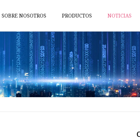
SOBRE NOSOTROS
PRODUCTOS
NOTICIAS
Vehículo de saneamiento
Remolque de
camión/semirremolque
Camión de agua
Remolque volcado
Camión barredor
Camión de la basura
Remolque con barra de tracci
Semirremolque de estaca
Semirremolque de plataforma