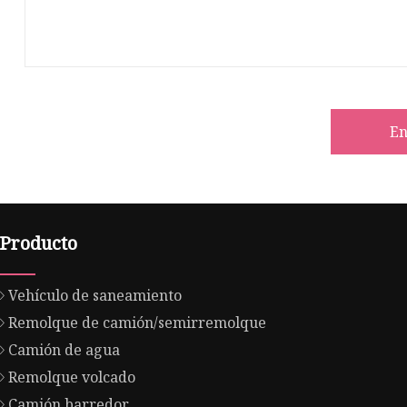
En
Producto
Vehículo de saneamiento
Remolque de camión/semirremolque
Camión de agua
Remolque volcado
Camión barredor