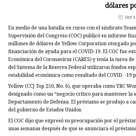
dólares p
baja
Camión de succión de aguas
Oct 1
residuales
En medio de una batalla en curso con el sindicato Teams
Semirremolque esqueleto
Supervisión del Congreso (COC) publicó su informe fin
millones de dólares de Yellow Corporation otorgado p
Semirremolque de plataforma
financiación de ayuda para el COVID-19. El COC fue est
plana
Económica del Coronavirus (CARES) y tenía la tarea de
del Sistema de la Reserva Federal utilizaron fondos es
estabilidad económica como resultado del COVID. -19 
Yellow (CCJ Top 250, No. 6), que operaba como YRC Wo
designado como un “negocio crítico para mantener la s
Departamento de Defensa. El préstamo se produjo a ca
del gobierno de Estados Unidos.
El COC dijo que expresó su preocupación por el préstam
unas semanas después de que se anunciara el préstamo