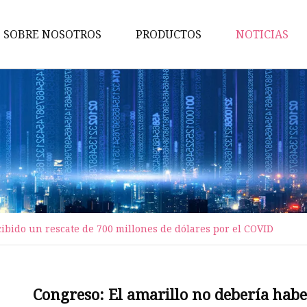
SOBRE NOSOTROS
PRODUCTOS
NOTICIAS
Vehículo de saneamiento
Remolque de
camión/semirremolque
Camión de agua
Remolque volcado
Camión barredor
Camión de la basura
cibido un rescate de 700 millones de dólares por el COVID
Remolque con barra de tracci
Semirremolque de estaca
Congreso: El amarillo no debería habe
Semirremolque de plataforma