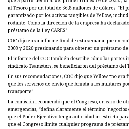
que a partir del final del primer trimestre de 2023. , 
al Tesoro por un total de 56,8 millones de dólares. "El
garantizado por los activos tangibles de Yellow, inclui
rodante. Como la dirección de la empresa ha declarado
préstamo de la Ley CARES".
COC dijo en su informe final de esta semana que encon
2009 y 2020 presionando para obtener un préstamo de 
El informe del COC también describe cómo las partes int
sindicato Teamsters, se beneficiaron del préstamo del 
En sus recomendaciones, COC dijo que Yellow “no era 
que los servicios de envío que brinda a los militares 
transporte”.
La comisión recomendó que el Congreso, en caso de ot
emergencias, “defina claramente el término 'negocios 
que el Poder Ejecutivo tenga autoridad irrestricta p
que el Congreso limite cualquier programa de présta