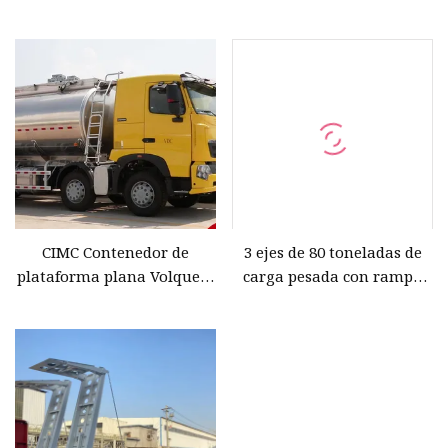
lateral/cama baja para
baja Lowbed Lowboy
camión remolque vehículo
Loader Drop Deck Heavy
semirremolque
Duty Dolly semirremolque
CIMC Contenedor de
3 ejes de 80 toneladas de
plataforma plana Volquete
carga pesada con rampa
Regrigerator
hidráulica de cuello de
Semirremolque cisterna de
cisne, cargador
combustible de cemento de
bajo/Lowbed/ Lowboy,
cama baja
remolque de plataforma
baja, semirremolques para
transporte de excavadoras