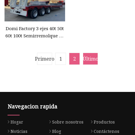
Domi Factory 3 ejes 40t 50t
60t 100t Semirremolque de
cama baja Lowboy con
cuello de cisne
Dimensiones Remolque de
Primero
1
2
Último
camión de plataforma baja
Navegacion rapida
Hogar
Sobre nosotros
Productos
Noticias
Blog
Contáctenos